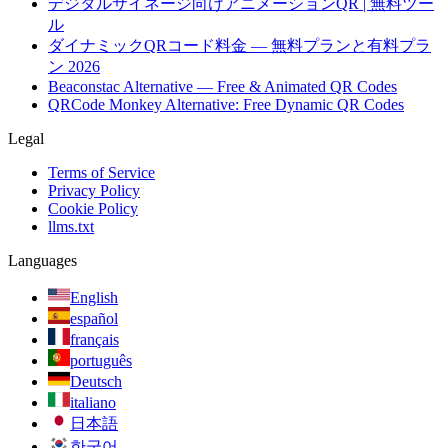
デジタルサイネージ向けアニメーションQR | 無料ツー
ル
ダイナミックQRコード料金 — 無料プランと有料プラ
ン 2026
Beaconstac Alternative — Free & Animated QR Codes
QRCode Monkey Alternative: Free Dynamic QR Codes
Legal
Terms of Service
Privacy Policy
Cookie Policy
llms.txt
Languages
English
español
français
português
Deutsch
italiano
日本語
한국어