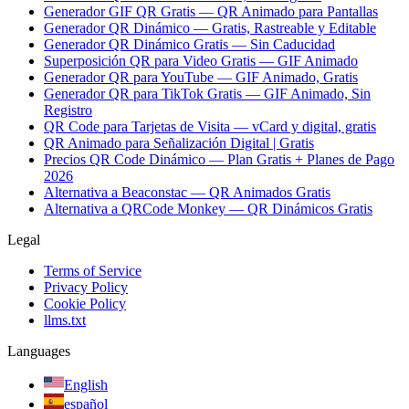
Generador GIF QR Gratis — QR Animado para Pantallas
Generador QR Dinámico — Gratis, Rastreable y Editable
Generador QR Dinámico Gratis — Sin Caducidad
Superposición QR para Video Gratis — GIF Animado
Generador QR para YouTube — GIF Animado, Gratis
Generador QR para TikTok Gratis — GIF Animado, Sin
Registro
QR Code para Tarjetas de Visita — vCard y digital, gratis
QR Animado para Señalización Digital | Gratis
Precios QR Code Dinámico — Plan Gratis + Planes de Pago
2026
Alternativa a Beaconstac — QR Animados Gratis
Alternativa a QRCode Monkey — QR Dinámicos Gratis
Legal
Terms of Service
Privacy Policy
Cookie Policy
llms.txt
Languages
English
español