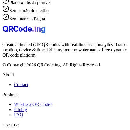
Plano grátis disponível
Sem cartão de crédito
Sem marcas d’água
QRCode
.i
n
g
Create animated GIF QR codes with real-time scan analytics. Track
location, device & time. Edit anytime, no watermarks. Free dynamic
QR code platform
© Copyright 2026 QRCode.ing. All Rights Reserved.
About
Contact
Product
What Is a QR Code?
Pricing
FAQ
Use cases