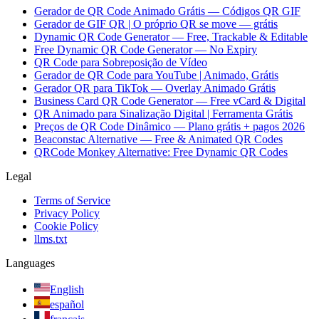
Gerador de QR Code Animado Grátis — Códigos QR GIF
Gerador de GIF QR | O próprio QR se move — grátis
Dynamic QR Code Generator — Free, Trackable & Editable
Free Dynamic QR Code Generator — No Expiry
QR Code para Sobreposição de Vídeo
Gerador de QR Code para YouTube | Animado, Grátis
Gerador QR para TikTok — Overlay Animado Grátis
Business Card QR Code Generator — Free vCard & Digital
QR Animado para Sinalização Digital | Ferramenta Grátis
Preços de QR Code Dinâmico — Plano grátis + pagos 2026
Beaconstac Alternative — Free & Animated QR Codes
QRCode Monkey Alternative: Free Dynamic QR Codes
Legal
Terms of Service
Privacy Policy
Cookie Policy
llms.txt
Languages
English
español