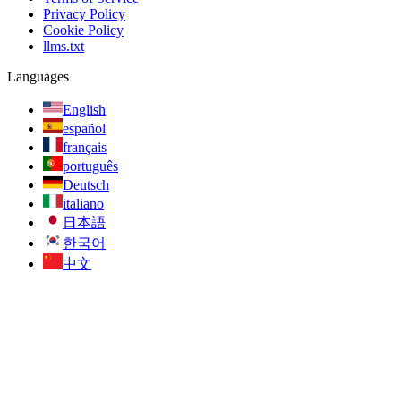
Privacy Policy
Cookie Policy
llms.txt
Languages
English
español
français
português
Deutsch
italiano
日本語
한국어
中文