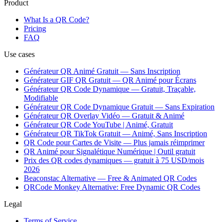
Product
What Is a QR Code?
Pricing
FAQ
Use cases
Générateur QR Animé Gratuit — Sans Inscription
Générateur GIF QR Gratuit — QR Animé pour Écrans
Générateur QR Code Dynamique — Gratuit, Traçable,
Modifiable
Générateur QR Code Dynamique Gratuit — Sans Expiration
Générateur QR Overlay Vidéo — Gratuit & Animé
Générateur QR Code YouTube | Animé, Gratuit
Générateur QR TikTok Gratuit — Animé, Sans Inscription
QR Code pour Cartes de Visite — Plus jamais réimprimer
QR Animé pour Signalétique Numérique | Outil gratuit
Prix des QR codes dynamiques — gratuit à 75 USD/mois
2026
Beaconstac Alternative — Free & Animated QR Codes
QRCode Monkey Alternative: Free Dynamic QR Codes
Legal
Terms of Service