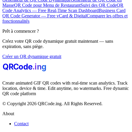
Masse
QR Code pour Menu de Restaurant
Suivi des QR Code
QR
Code Analytics — Free Real-Time Scan Dashboard
Business Card
QR Code Generator — Free vCard & Digital
Comparer les offres et
fonctionnalités
Prêt à commencer ?
Créez votre QR code dynamique gratuit maintenant — sans
expiration, sans piège.
Créer un QR dynamique gratuit
QRCode
.i
n
g
Create animated GIF QR codes with real-time scan analytics. Track
location, device & time. Edit anytime, no watermarks. Free dynamic
QR code platform
© Copyright 2026 QRCode.ing. All Rights Reserved.
About
Contact