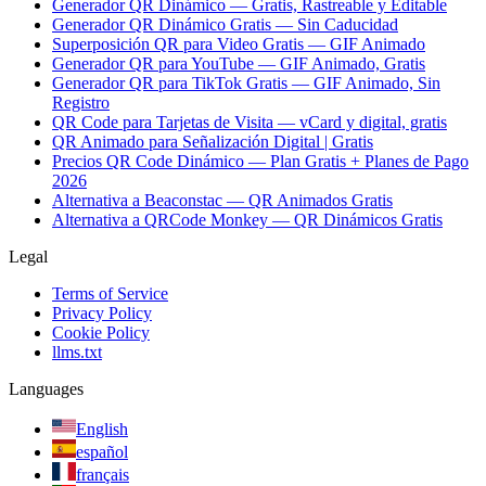
Generador QR Dinámico — Gratis, Rastreable y Editable
Generador QR Dinámico Gratis — Sin Caducidad
Superposición QR para Video Gratis — GIF Animado
Generador QR para YouTube — GIF Animado, Gratis
Generador QR para TikTok Gratis — GIF Animado, Sin
Registro
QR Code para Tarjetas de Visita — vCard y digital, gratis
QR Animado para Señalización Digital | Gratis
Precios QR Code Dinámico — Plan Gratis + Planes de Pago
2026
Alternativa a Beaconstac — QR Animados Gratis
Alternativa a QRCode Monkey — QR Dinámicos Gratis
Legal
Terms of Service
Privacy Policy
Cookie Policy
llms.txt
Languages
English
español
français