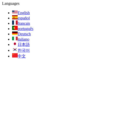
Languages
English
español
français
português
Deutsch
italiano
日本語
한국어
中文