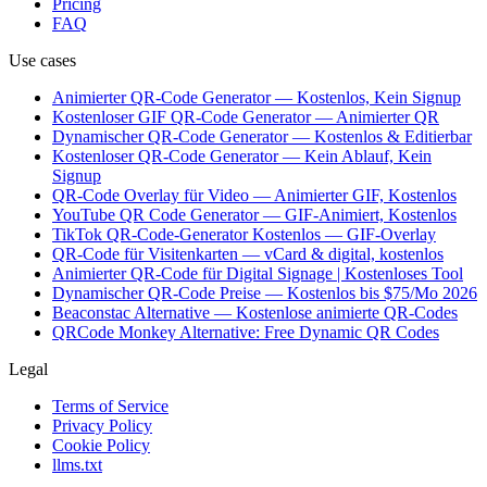
Pricing
FAQ
Use cases
Animierter QR-Code Generator — Kostenlos, Kein Signup
Kostenloser GIF QR-Code Generator — Animierter QR
Dynamischer QR-Code Generator — Kostenlos & Editierbar
Kostenloser QR-Code Generator — Kein Ablauf, Kein
Signup
QR-Code Overlay für Video — Animierter GIF, Kostenlos
YouTube QR Code Generator — GIF-Animiert, Kostenlos
TikTok QR-Code-Generator Kostenlos — GIF-Overlay
QR-Code für Visitenkarten — vCard & digital, kostenlos
Animierter QR-Code für Digital Signage | Kostenloses Tool
Dynamischer QR-Code Preise — Kostenlos bis $75/Mo 2026
Beaconstac Alternative — Kostenlose animierte QR-Codes
QRCode Monkey Alternative: Free Dynamic QR Codes
Legal
Terms of Service
Privacy Policy
Cookie Policy
llms.txt