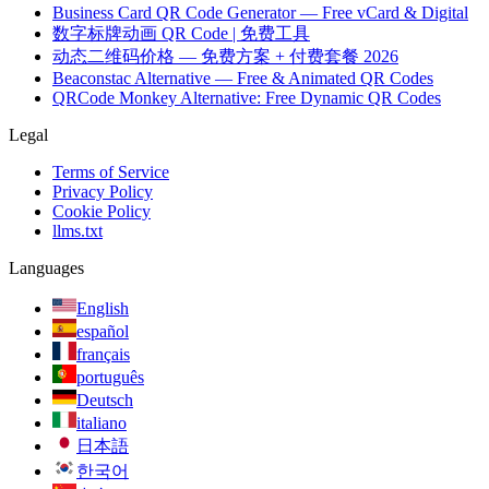
Business Card QR Code Generator — Free vCard & Digital
数字标牌动画 QR Code | 免费工具
动态二维码价格 — 免费方案 + 付费套餐 2026
Beaconstac Alternative — Free & Animated QR Codes
QRCode Monkey Alternative: Free Dynamic QR Codes
Legal
Terms of Service
Privacy Policy
Cookie Policy
llms.txt
Languages
English
español
français
português
Deutsch
italiano
日本語
한국어