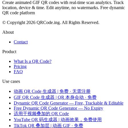
Create animated GIF QR codes with real-time scan analytics. Track
location, device & time. Edit anytime, no watermarks. Free dynamic
QR code platform
© Copyright 2026 QRCode.ing. All Rights Reserved.
About
Contact
Product
What Is a QR Code?
Pricing
FAQ
Use cases
动画 QR Code 生成器 | 免费 · 无需注册
GIF QR Code 生成器 | QR 本身会动 · 免费
Dynamic QR Code Generator — Free, Trackable & Editable
Free Dynamic QR Code Generator — No Expiry
适用于视频叠加的 QR Code
YouTube QR 码生成器 | 动画效果，免费使用
TikTok QR 叠加层 | 动画 GIF · 免费